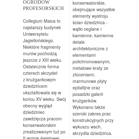
OGRODÓW
konserwatorskie,
PROFESORSKICH
obejmujące wszystkie
elementy wystroju
Collegium Maius to
ścian dziedzińca -
najstarszy budynek
wątki ceglane i
Uniwersytetu
kamienne, kamienne
Jagiellońskiego.
detale
Niektóre fragmenty
architektoniczne z
murów pochodzą
elementami
jeszcze z XIII wieku.
polichromowanymi,
Ostatecznie forma
metalowe kraty ze
czterech skrzydeł
złoceniami,
z krużgankowym
marmurowe płyty
dziedzińcem
epitafijne oraz
ukształtowała się w
posadzki galerii
końcu XV wieku. Swój
krużganków.
obecny wygląd
Wykonano także
dziedziniec
szeroki zakres prac
zawdzięcza pracom
konstrukcyjnych przy
konserwatorskim
wykuszu wsch.
zrealizowanym tuż po
skrzydła dziedzińca.
II wojnie światowej