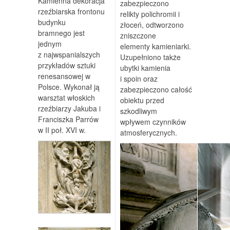
Kamienna dekoracja
zabezpieczono
rzeźbiarska frontonu
relikty polichromii i
budynku
złoceń, odtworzono
bramnego jest
zniszczone
jednym
elementy kamieniarki.
z najwspanialszych
Uzupełniono także
przykładów sztuki
ubytki kamienia
renesansowej w
i spoin oraz
Polsce. Wykonał ją
zabezpieczono całość
warsztat włoskich
obiektu przed
rzeźbiarzy Jakuba i
szkodliwym
Franciszka Parrów
wpływem czynników
w II poł. XVI w.
atmosferycznych.